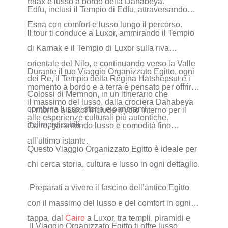
relax e lusso a bordo della Dahabeya.
Edfu, inclusi il Tempio di Edfu, attraversando
Esna con comfort e lusso lungo il percorso.
Il tour ti conduce a Luxor, ammirando il Tempio
di Karnak e il Tempio di Luxor sulla riva
orientale del Nilo, e continuando verso la Valle
Durante il tuo Viaggio Organizzato Egitto, ogni
dei Re, il Tempio della Regina Hatshepsut e i
momento a bordo e a terra è pensato per offrire
Colossi di Memnon, in un itinerario che
il massimo del lusso, dalla crociera Dahabeya
combina lusso, storia e panorami
Il ritorno a Luxor include il volo interno per il
alle esperienze culturali più autentiche.
indimenticabili.
Cairo, garantendo lusso e comodità fino
all’ultimo istante.
Questo Viaggio Organizzato Egitto è ideale per
chi cerca storia, cultura e lusso in ogni dettaglio.
Preparati a vivere il fascino dell’antico Egitto
con il massimo del lusso e del comfort in ogni
tappa, dal
Cairo
a Luxor, tra templi, piramidi e
Il Viaggio Organizzato Egitto ti offre lusso,