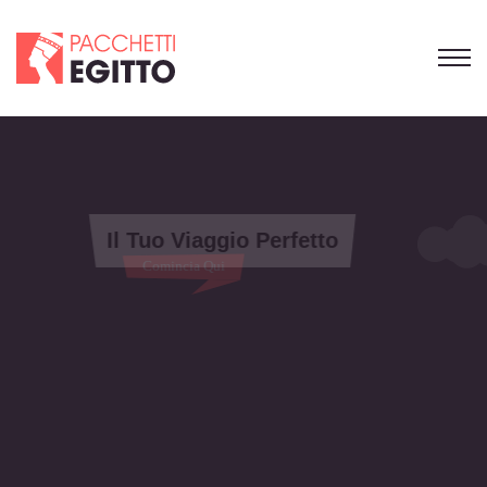
Il Tuo Viaggio Perfetto
Comincia Qui
Viaggia gratis con i tuoi amici:
Prenota ora l'Estate 2026!
OFFERTA ESTIVA
SPECIALE PER