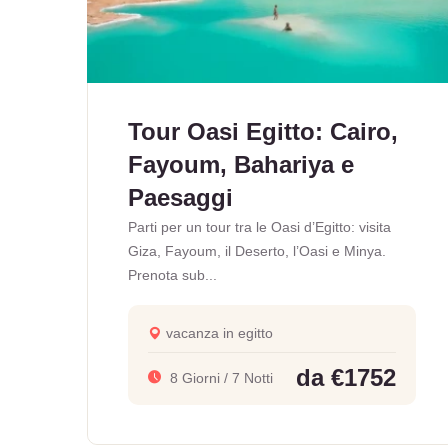
Tour Oasi Egitto: Cairo,
Fayoum, Bahariya e
Paesaggi
Parti per un tour tra le Oasi d’Egitto: visita
Giza, Fayoum, il Deserto, l’Oasi e Minya.
Prenota sub...
vacanza in egitto
da €1752
8 Giorni / 7 Notti