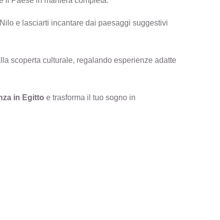
ere il Paese in maniera completa.
 Nilo e lasciarti incantare dai paesaggi suggestivi
alla scoperta culturale, regalando esperienze adatte
za in Egitto
e trasforma il tuo sogno in