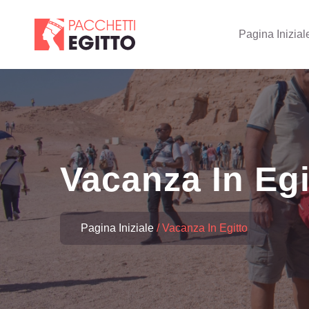
Pagina Inizial
Vacanza In Egi
Pagina Iniziale
Vacanza In Egitto