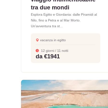
tra due mondi
Esplora Egitto e Giordania: dalle Piramidi al
Nilo, fino a Petra e al Mar Morto.
Un'avventura tra st...
vacanza in egitto
12 giorni / 11 notti
da €1941