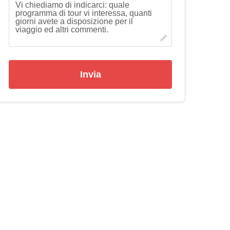
Invia