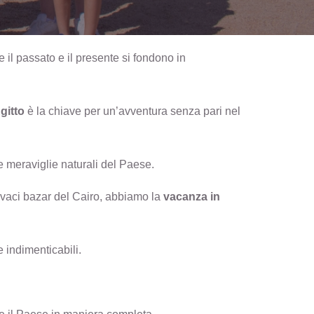
ve il passato e il presente si fondono in
gitto
è la chiave per un’avventura senza pari nel
e meraviglie naturali del Paese.
vivaci bazar del Cairo, abbiamo la
vacanza in
e indimenticabili.