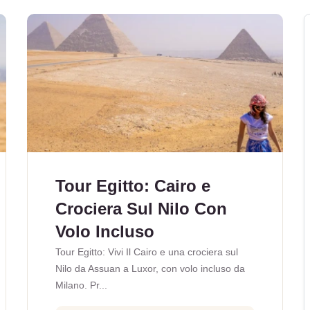
Tour Egitto: Cairo e
Crociera Sul Nilo Con
Volo Incluso
Tour Egitto: Vivi Il Cairo e una crociera sul
Nilo da Assuan a Luxor, con volo incluso da
Milano. Pr...