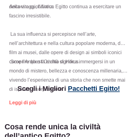
della vita quotidiana.
Ancora oggi, l’Antico Egitto continua a esercitare un
fascino irresistibile.
La sua influenza si percepisce nell’arte,
nell’architettura e nella cultura popolare moderna, dai
film ai musei, dalle opere di design ai simboli iconici
come l’Ankh o l’Occhio di Horus.
Scoprire questa civiltà significa immergersi in un
mondo di mistero, bellezza e conoscenza millenaria,
vivendo l’esperienza di una storia che non smette mai
Scegli i Migliori
Pacchetti Egitto!
di ispirare e sorprendere.
Leggi di più
Cosa rende unica la civiltà
dell’antico Egitto?