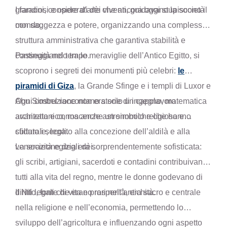
grandiosi e opere d’arte che ancora oggi stupiscono il
I faraoni, considerati dèi viventi, guidavano la società
mondo.
con saggezza e potere, organizzando una complessa
struttura amministrativa che garantiva stabilità e
continuità nel tempo.
Passeggiando tra le meraviglie dell’Antico Egitto, si
scoprono i segreti dei monumenti più celebri:
le
piramidi di Giza
, la Grande Sfinge e i templi di Luxor e
Abu Simbel raccontano storie di ingegno, matematica
Ogni costruzione non era solo un capolavoro
avanzata e conoscenze astronomiche che hanno
architettonico, ma anche un simbolo religioso e
sfidato i secoli.
culturale, legato alla concezione dell’aldilà e alla
venerazione degli dèi.
La società egizia era sorprendentemente sofisticata:
gli scribi, artigiani, sacerdoti e contadini contribuivano
tutti alla vita del regno, mentre le donne godevano di
diritti legali che erano rari nell’antichità.
Il Nilo, fonte di vita e prosperità, era sacro e centrale
nella religione e nell’economia, permettendo lo
sviluppo dell’agricoltura e influenzando ogni aspetto