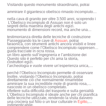
Visitando questo monumento straordinario, potrai
ammirare il gigantesco obelisco rimasto incompiuto
nella cava di granito per oltre 3.500 anni, scoprendo i
L’Obelisco incompiuto di Assuan non è solo un
segreti della maestria degli antichi egizi.
monumento di dimensioni record, ma anche una
testimonianza diretta delle tecniche di costruzione
Passeggiando tra le cave di
Assuan
, potrai
faraonica, con strumenti antichi ancora visibili e linee
comprendere come l’Obelisco Incompiuto rappresenti
guida tracciate in ocra rossa.
un libro aperto sull’ingegneria e l’ambizione dei
Questo sito è perfetto per chi ama la storia,
costruttori egizi.
l’archeologia e vuole vivere un’esperienza unica,
perché l’Obelisco Incompiuto permette di osservare
Inoltre, visitando l’Obelisco Incompiuto, potrai
direttamente ciò che normalmente rimarrebbe
ammirare la sua incredibile mole di granito rosa,
nascosto in un obelisco completato.
riflettere sulla difficoltà del trasporto e sulla genialità
L’Obelisco Incompiuto è ideale anche per chi pianifica
delle tecniche utilizzate, rendendo la visita davvero
una crociera sul Nilo o un tour culturale in
Egitto
,
indimenticabile.