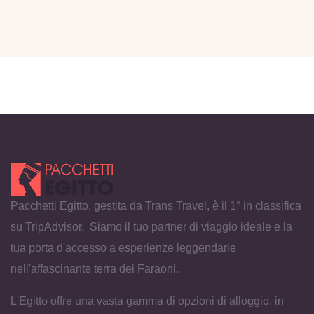
Pacchetti Egitto, gestita da Trans Travel, è il 1° in classifica
su TripAdvisor. Siamo il tuo partner di viaggio ideale e la
tua porta d'accesso a esperienze leggendarie
nell'affascinante terra dei Faraoni.
L'Egitto offre una vasta gamma di opzioni di alloggio, in