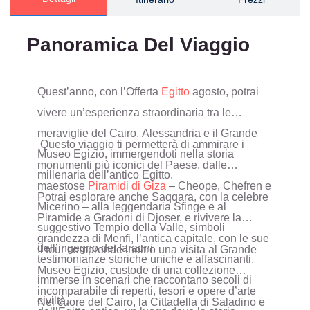
Panoramica Del Viaggio
Quest’anno, con l’Offerta
Egitto
agosto, potrai
vivere un’esperienza straordinaria tra le
meraviglie del Cairo, Alessandria e il Grande
Questo viaggio ti permetterà di ammirare i
Museo Egizio, immergendoti nella storia
monumenti più iconici del Paese, dalle
millenaria dell’antico Egitto.
maestose
Piramidi di Giza
– Cheope, Chefren e
Potrai esplorare anche Saqqara, con la celebre
Micerino – alla leggendaria Sfinge e al
Piramide a Gradoni di Djoser, e rivivere la
suggestivo Tempio della Valle, simboli
grandezza di Menfi, l’antica capitale, con le sue
dell’ingegno dei faraoni.
Il tour comprende inoltre una visita al Grande
testimonianze storiche uniche e affascinanti,
Museo Egizio, custode di una collezione
immerse in scenari che raccontano secoli di
incomparabile di reperti, tesori e opere d’arte
civiltà.
Nel cuore del Cairo, la Cittadella di Saladino e