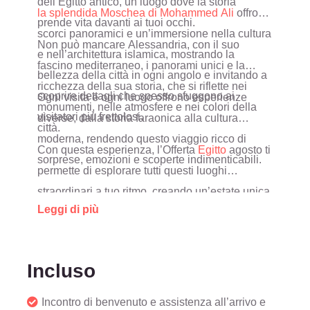
dell’Egitto antico, un luogo dove la storia
la splendida Moschea di Mohammed Ali
offrono
prende vita davanti ai tuoi occhi.
scorci panoramici e un’immersione nella cultura
Non può mancare Alessandria, con il suo
e nell’architettura islamica, mostrando la
fascino mediterraneo, i panorami unici e la
bellezza della città in ogni angolo e invitando a
ricchezza della sua storia, che si riflette nei
scoprire dettagli che spesso sfuggono ai
Ogni visita e ogni luogo offrono esperienze
monumenti, nelle atmosfere e nei colori della
visitatori più frettolosi.
diverse, dalla storia faraonica alla cultura
città.
moderna, rendendo questo viaggio ricco di
Con questa esperienza, l’Offerta
Egitto
agosto ti
sorprese, emozioni e scoperte indimenticabili.
permette di esplorare tutti questi luoghi
straordinari a tuo ritmo, creando un’estate unica
Leggi di più
tra storia, cultura e paesaggi mozzafiato, che
rimarrà nel cuore per sempre.
Incluso
Incontro di benvenuto e assistenza all’arrivo e