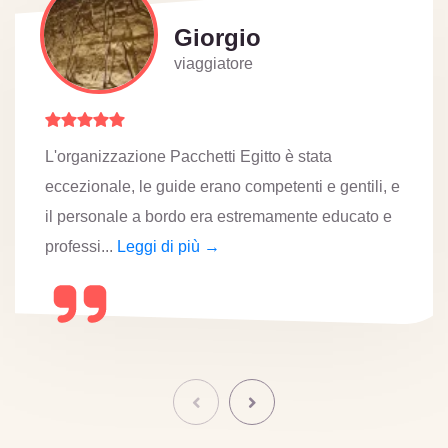
Lucia
viaggiatore
I luoghi che abbiamo visitato erano davvero
li, e
incantevoli e magici. L'esperienza in mongolfi
to e
stata eccezionale e molto emozionante. Lo staf
è d...
Leggi di più →