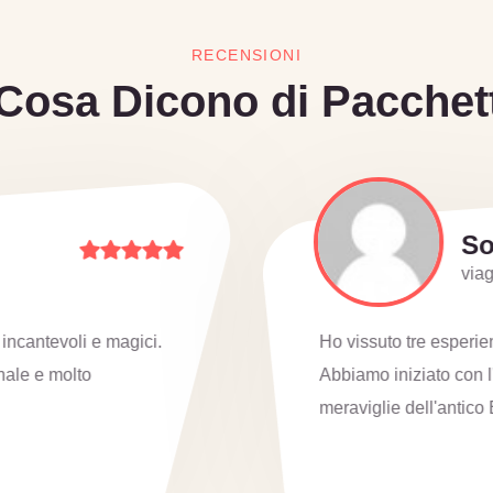
RECENSIONI
Cosa Dicono di Pacchett
So
viag
incantevoli e magici.
Ho vissuto tre esperien
nale e molto
Abbiamo iniziato con l
→
meraviglie dell'antico E