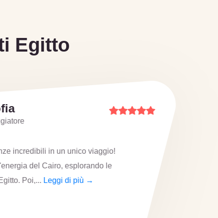
i Egitto
fia
giatore
ze incredibili in un unico viaggio!
'energia del Cairo, esplorando le
gitto. Poi,...
Leggi di più →