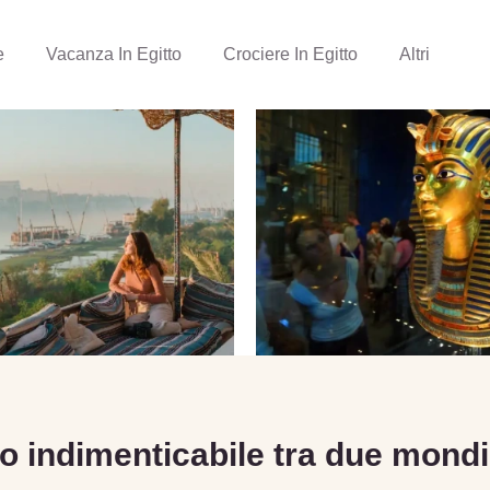
e
Vacanza In Egitto
Crociere In Egitto
Altri
io indimenticabile tra due mondi