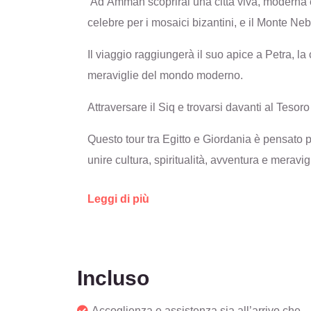
Ad Amman scoprirai una città viva, moderna e 
celebre per i mosaici bizantini, e il Monte N
Il viaggio raggiungerà il suo apice a Petra, la 
meraviglie del mondo moderno.
Attraversare il Siq e trovarsi davanti al Tes
Questo tour tra Egitto e Giordania è pensato 
unire cultura, spiritualità, avventura e meravig
Leggi di più
Incluso
Accoglienza e assistenza sia all’arrivo che