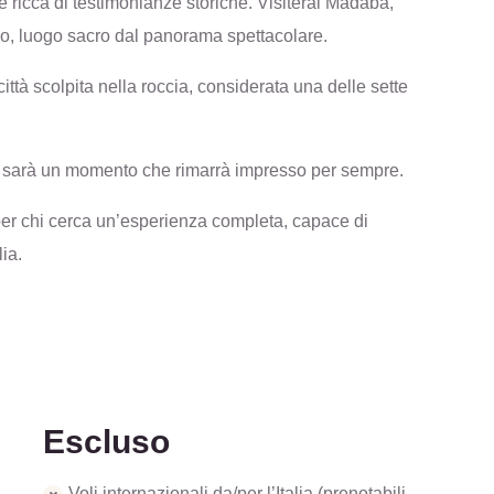
ricca di testimonianze storiche. Visiterai Madaba,
ebo, luogo sacro dal panorama spettacolare.
città scolpita nella roccia, considerata una delle sette
oro sarà un momento che rimarrà impresso per sempre.
per chi cerca un’esperienza completa, capace di
lia.
Escluso
Voli internazionali da/per l’Italia (prenotabili