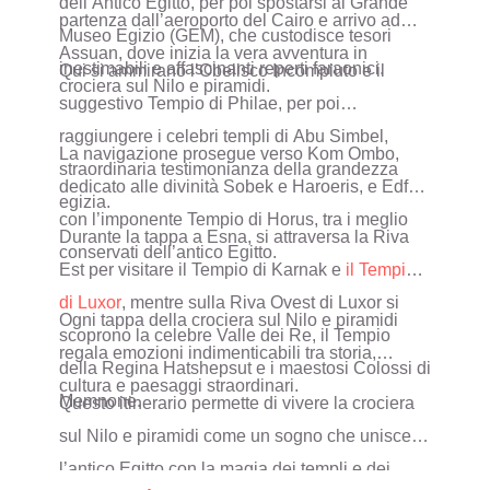
dell’Antico Egitto, per poi spostarsi al Grande
partenza dall’aeroporto del Cairo e arrivo ad
Museo Egizio (GEM), che custodisce tesori
Assuan, dove inizia la vera avventura in
inestimabili e affascinanti reperti faraonici.
Qui si ammirano l’Obelisco Incompiuto e il
crociera sul Nilo e piramidi.
suggestivo Tempio di Philae, per poi
raggiungere i celebri templi di Abu Simbel,
La navigazione prosegue verso Kom Ombo,
straordinaria testimonianza della grandezza
dedicato alle divinità Sobek e Haroeris, e Edfu,
egizia.
con l’imponente Tempio di Horus, tra i meglio
Durante la tappa a Esna, si attraversa la Riva
conservati dell’antico Egitto.
Est per visitare il Tempio di Karnak e
il Tempio
di Luxor
, mentre sulla Riva Ovest di Luxor si
Ogni tappa della crociera sul Nilo e piramidi
scoprono la celebre Valle dei Re, il Tempio
regala emozioni indimenticabili tra storia,
della Regina Hatshepsut e i maestosi Colossi di
cultura e paesaggi straordinari.
Memnone.
Questo itinerario permette di vivere la crociera
sul Nilo e piramidi come un sogno che unisce
l’antico Egitto con la magia dei templi e dei