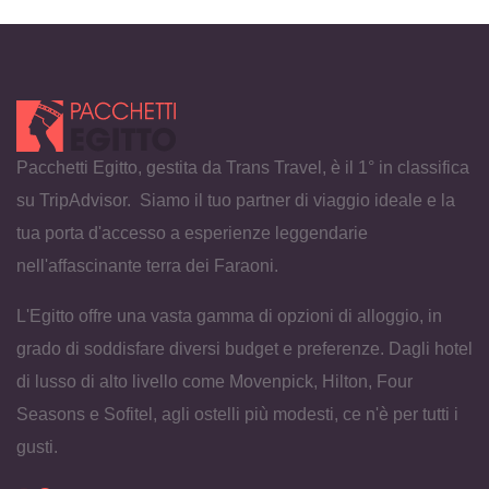
Pacchetti Egitto, gestita da Trans Travel, è il 1° in classifica
su TripAdvisor. Siamo il tuo partner di viaggio ideale e la
tua porta d'accesso a esperienze leggendarie
nell'affascinante terra dei Faraoni.
L'Egitto offre una vasta gamma di opzioni di alloggio, in
grado di soddisfare diversi budget e preferenze. Dagli hotel
di lusso di alto livello come Movenpick, Hilton, Four
Seasons e Sofitel, agli ostelli più modesti, ce n'è per tutti i
gusti.