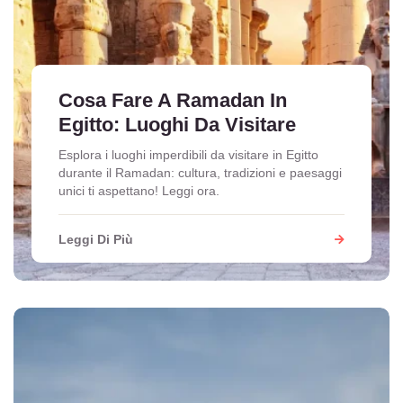
I paragrafi brevi e la struttura fluida aiutano a scansionare
rapidamente i costi e i tempi di percorrenza.La curiosità è il
motore di ogni partenza.
Cosa Fare A Ramadan In
Egitto: Luoghi Da Visitare
In questo Blog di Viaggio non troverai i soliti elenchi
Esplora i luoghi imperdibili da visitare in Egitto
durante il Ramadan: cultura, tradizioni e paesaggi
banali, ma dettagli capaci di accendere la fantasia:
unici ti aspettano! Leggi ora.
l'emozione di svegliarsi davanti alle
Piramidi di Giza
o il
profumo del tè alla menta consumato in un villaggio
Leggi Di Più
nubiano.
Tutto è pensato per rendere la lettura immediata, piacevole
e stimolante.Ogni articolo presente nel Blog di Viaggio
approfondisce gli aspetti fondamentali di un tour: dai
documenti necessari per il visto d'ingresso ai consigli su