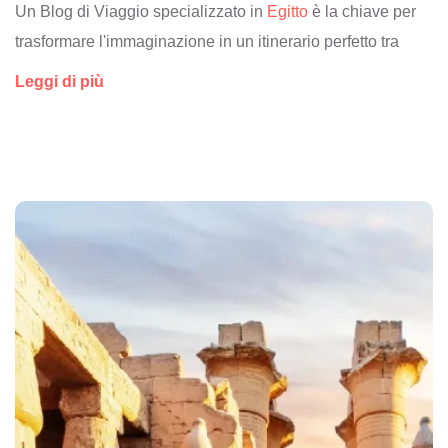
Un Blog di Viaggio specializzato in
Egitto
è la chiave per
trasformare l'immaginazione in un itinerario perfetto tra
storia e relax.
Leggi di più
Sognare una crociera sul Nilo al tramonto o una
camminata tra i templi di Luxor è il primo passo, ma
pianificare ogni dettaglio richiede informazioni precise.
Questa sezione è nata per guidare i viaggiatori italiani
nella scelta delle migliori esperienze.Qual è il segreto per
vivere la terra dei Faraoni senza stress?
Leggere un Blog di Viaggio ricco di consigli pratici
permette di scoprire come combinare una visita culturale al
Cairo con una settimana di snorkeling a
Marsa Alam
.