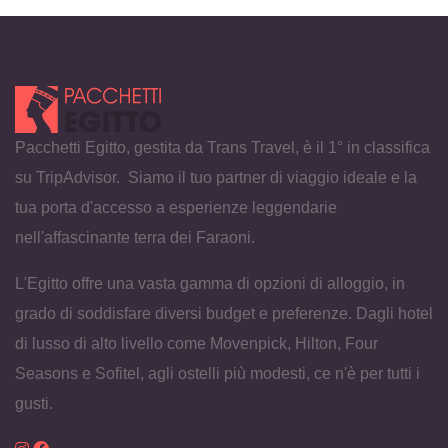
Pacchetti Egitto, gestita da Trans Travel, è il 1° in classifica
su TripAdvisor. Siamo il tuo partner di viaggio ideale e la
tua porta d'accesso a esperienze leggendarie
nell'affascinante terra dei Faraoni.
L'Egitto offre una vasta gamma di opzioni di alloggio, in
grado di soddisfare diversi budget e preferenze. Dagli hotel
di lusso di alto livello come Movenpick, Hilton, Four
Seasons e Sofitel, agli ostelli più modesti, ce n'è per tutti i
gusti.