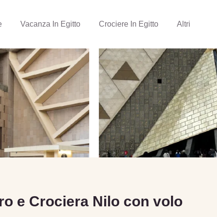
e
Vacanza In Egitto
Crociere In Egitto
Altri
ro e Crociera Nilo con volo