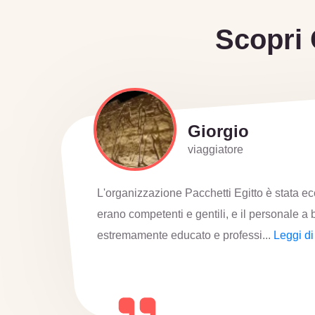
Scopri 
Lucia
viaggiatore
I luoghi che abbiamo visitato erano davvero 
L'esperienza in mongolfiera è stata eccezio
emozionante. Lo staff si è d...
Leggi di più 