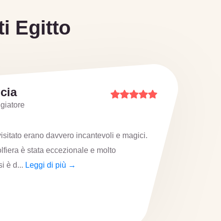
i Egitto
fia
giatore
ze incredibili in un unico viaggio!
'energia del Cairo, esplorando le
gitto. Poi,...
Leggi di più →