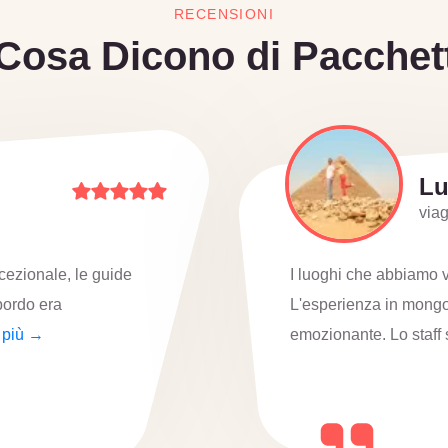
RECENSIONI
Cosa Dicono di Pacchett
So
viag
incantevoli e magici.
Ho vissuto tre esperien
nale e molto
Abbiamo iniziato con l
→
meraviglie dell'antico E