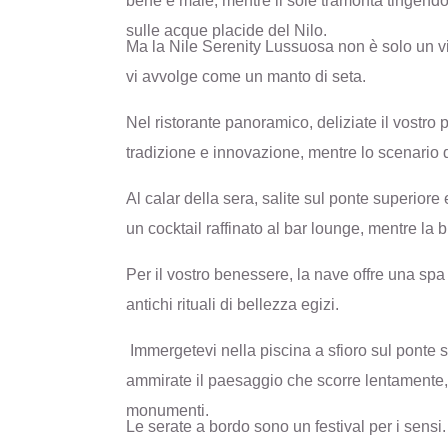
bene e male, mentre il sole tramonta tingendo i
sulle acque placide del Nilo.
Ma la Nile Serenity Lussuosa non è solo un v
vi avvolge come un manto di seta.
Nel ristorante panoramico, deliziate il vostr
tradizione e innovazione, mentre lo scenario d
Al calar della sera, salite sul ponte superiore
un cocktail raffinato al bar lounge, mentre la
Per il vostro benessere, la nave offre una spa 
antichi rituali di bellezza egizi.
Immergetevi nella piscina a sfioro sul ponte
ammirate il paesaggio che scorre lentamente,
monumenti.
Le serate a bordo sono un festival per i sensi.