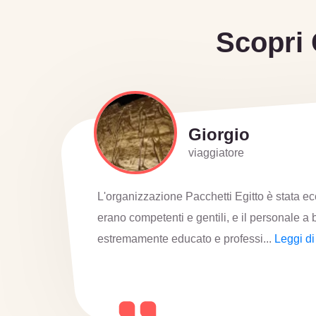
Scopri 
Lucia
viaggiatore
I luoghi che abbiamo visitato erano davvero 
L'esperienza in mongolfiera è stata eccezio
emozionante. Lo staff si è d...
Leggi di più 