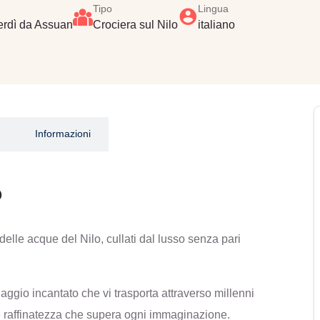
Tipo
Lingua
erdì da Assuan
Crociera sul Nilo
italiano
Informazioni
o
elle acque del Nilo, cullati dal lusso senza pari
ggio incantato che vi trasporta attraverso millenni
 e raffinatezza che supera ogni immaginazione.