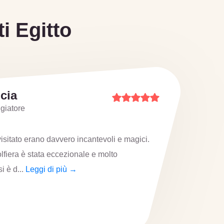
i Egitto
fia
giatore
ze incredibili in un unico viaggio!
'energia del Cairo, esplorando le
gitto. Poi,...
Leggi di più →