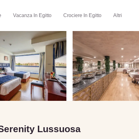
e
Vacanza In Egitto
Crociere In Egitto
Altri
 Serenity Lussuosa