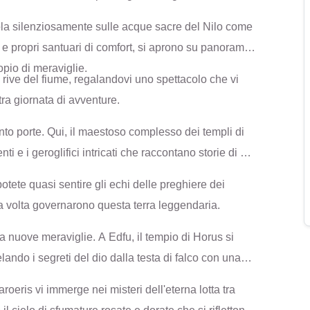
vola silenziosamente sulle acque sacre del Nilo come
 e propri santuari di comfort, si aprono su panorami
io di meraviglie.
e rive del fiume, regalandovi uno spettacolo che vi
stra giornata di avventure.
ento porte. Qui, il maestoso complesso dei templi di
 e i geroglifici intricati che raccontano storie di dei
otete quasi sentire gli echi delle preghiere dei
na volta governarono questa terra leggendaria.
a nuove meraviglie. A Edfu, il tempio di Horus si
ndo i segreti del dio dalla testa di falco con una
eris vi immerge nei misteri dell'eterna lotta tra