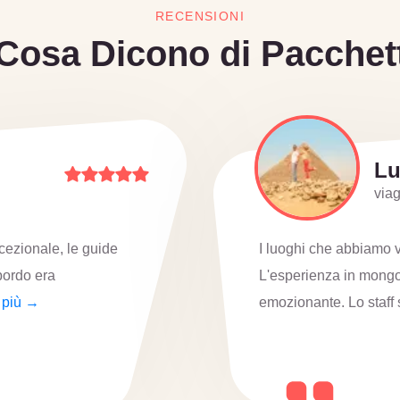
RECENSIONI
Cosa Dicono di Pacchett
So
viag
incantevoli e magici.
Ho vissuto tre esperien
nale e molto
Abbiamo iniziato con l
→
meraviglie dell'antico E