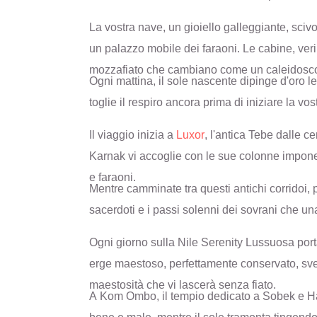
La vostra nave, un gioiello galleggiante, sci
un palazzo mobile dei faraoni. Le cabine, veri
mozzafiato che cambiano come un caleidoscop
Ogni mattina, il sole nascente dipinge d'oro l
toglie il respiro ancora prima di iniziare la vo
Il viaggio inizia a
Luxor
, l'antica Tebe dalle c
Karnak vi accoglie con le sue colonne imponenti
e faraoni.
Mentre camminate tra questi antichi corridoi, p
sacerdoti e i passi solenni dei sovrani che u
Ogni giorno sulla Nile Serenity Lussuosa port
erge maestoso, perfettamente conservato, svela
maestosità che vi lascerà senza fiato.
A Kom Ombo, il tempio dedicato a Sobek e Haro