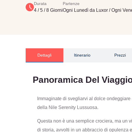
Durata
Partenze
4 / 5 / 8 Giorni
Ogni Lunedì da Luxor / Ogni Ven
Dettagli
Itinerario
Prezzi
Panoramica Del Viaggi
Immaginate di svegliarvi al dolce ondeggiare d
della Nile Serenity Lussuosa.
Questa non è una semplice crociera, ma un via
di storia, avvolti in un abbraccio di opulenza