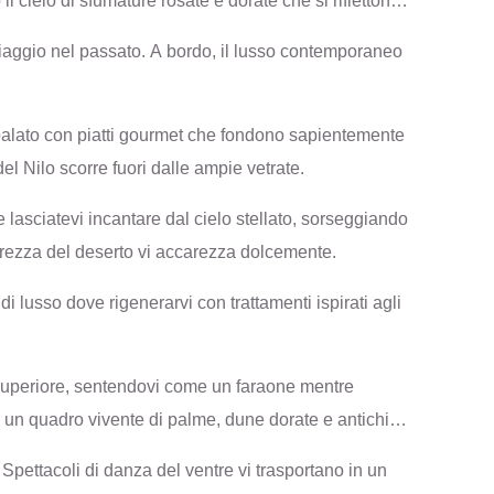
l cielo di sfumature rosate e dorate che si riflettono
iaggio nel passato. A bordo, il lusso contemporaneo
o palato con piatti gourmet che fondono sapientemente
el Nilo scorre fuori dalle ampie vetrate.
 e lasciatevi incantare dal cielo stellato, sorseggiando
 brezza del deserto vi accarezza dolcemente.
di lusso dove rigenerarvi con trattamenti ispirati agli
 superiore, sentendovi come un faraone mentre
 un quadro vivente di palme, dune dorate e antichi
 Spettacoli di danza del ventre vi trasportano in un