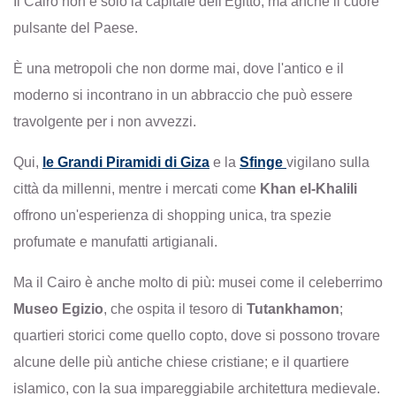
Il Cairo non è solo la capitale dell'Egitto, ma anche il cuore
pulsante del Paese.
È una metropoli che non dorme mai, dove l'antico e il
moderno si incontrano in un abbraccio che può essere
travolgente per i non avvezzi.
Qui,
le Grandi Piramidi di Giza
e la
Sfinge
vigilano sulla
città da millenni, mentre i mercati come
Khan el-Khalili
offrono un'esperienza di shopping unica, tra spezie
profumate e manufatti artigianali.
Ma il Cairo è anche molto di più: musei come il celeberrimo
Museo Egizio
, che ospita il tesoro di
Tutankhamon
;
quartieri storici come quello copto, dove si possono trovare
alcune delle più antiche chiese cristiane; e il quartiere
islamico, con la sua impareggiabile architettura medievale.