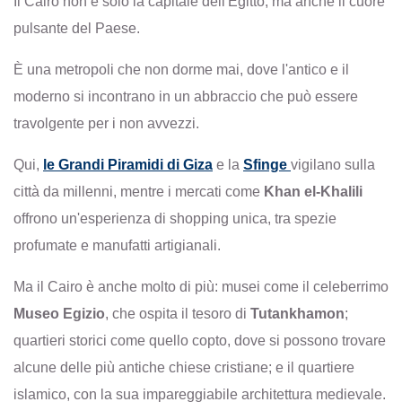
Il Cairo non è solo la capitale dell'Egitto, ma anche il cuore
pulsante del Paese.
È una metropoli che non dorme mai, dove l'antico e il
moderno si incontrano in un abbraccio che può essere
travolgente per i non avvezzi.
Qui,
le Grandi Piramidi di Giza
e la
Sfinge
vigilano sulla
città da millenni, mentre i mercati come
Khan el-Khalili
offrono un'esperienza di shopping unica, tra spezie
profumate e manufatti artigianali.
Ma il Cairo è anche molto di più: musei come il celeberrimo
Museo Egizio
, che ospita il tesoro di
Tutankhamon
;
quartieri storici come quello copto, dove si possono trovare
alcune delle più antiche chiese cristiane; e il quartiere
islamico, con la sua impareggiabile architettura medievale.