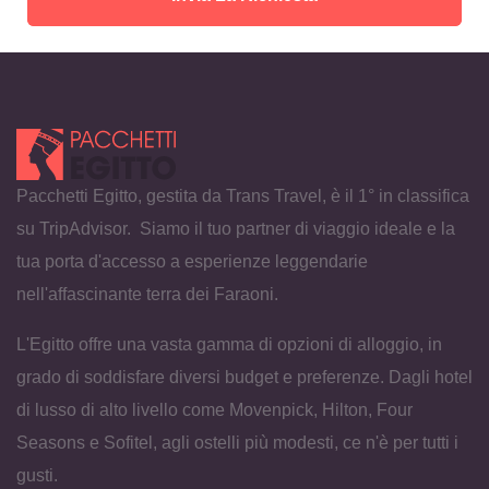
Pacchetti Egitto, gestita da Trans Travel, è il 1° in classifica
su TripAdvisor. Siamo il tuo partner di viaggio ideale e la
tua porta d'accesso a esperienze leggendarie
nell'affascinante terra dei Faraoni.
L'Egitto offre una vasta gamma di opzioni di alloggio, in
grado di soddisfare diversi budget e preferenze. Dagli hotel
di lusso di alto livello come Movenpick, Hilton, Four
Seasons e Sofitel, agli ostelli più modesti, ce n'è per tutti i
gusti.