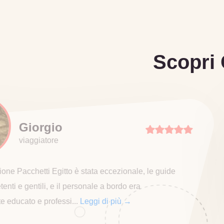
Scopri 
Lucia
viaggiatore
I luoghi che abbiamo visitato erano davvero 
L'esperienza in mongolfiera è stata eccezio
emozionante. Lo staff si è d...
Leggi di più 