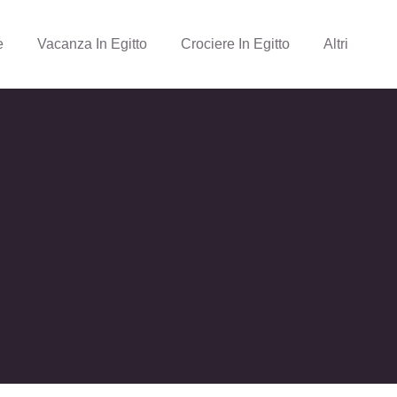
e
Vacanza In Egitto
Crociere In Egitto
Altri