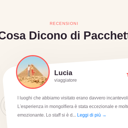
RECENSIONI
Cosa Dicono di Pacchett
So
viag
incantevoli e magici.
Ho vissuto tre esperien
nale e molto
Abbiamo iniziato con l
→
meraviglie dell'antico E