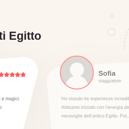
i Egitto
fia
giatore
ze incredibili in un unico viaggio!
'energia del Cairo, esplorando le
gitto. Poi,...
Leggi di più →